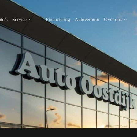
to’s
Service
Financiering
Autoverhuur
Over ons