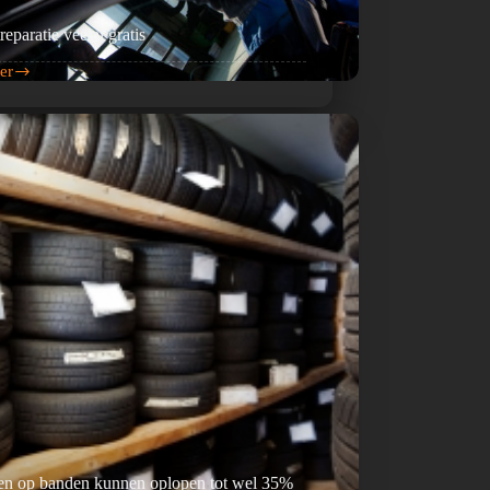
reparatie veelal gratis
er
reparatie
en op banden kunnen oplopen tot wel 35%