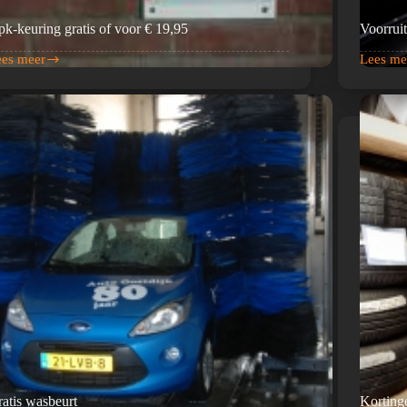
k-keuring gratis of voor € 19,95
Voorruit
ees meer
Lees me
pk-
Voorruit
uring
veelal
atis
gratis
or
,95
atis wasbeurt
Korting