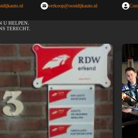
tdijkauto.nl
verkoop@oostdijkauto.nl
Cont
N U HELPEN.
NS TERECHT.