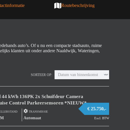
actinformatie
Routebeschrijving
edehands auto’s. Of u nu een compacte stadsauto, ruime
gelijks klanten uit onder andere Naaldwijk, Wateringen,
SORTEER OP:
nd 44 kWh 136PK 2x Schuifdeur Camera
uise Control Parkeersensoren *NIEUW*
€ 25.750,-
ELLERSTAND
TRANSMISSIE
KM
Automaat
Excl. BTW