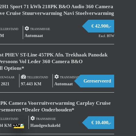
 L2H1 Sport 71 kWh 218PK B&O Audio 360 Camera
ve Cruise Stuurverwarming Navi Stoelverwarming
€ 42.900,-
ELLERSTAND
TRANSMISSIE
KM
Automaat
Excl. BTW
ost PHEV ST-Line 457PK Afn. Trekhaak Panodak
Persoons Vol Leder 360 Camera B&O
ll Options*
OUWJAAR
TELLERSTAND
TRANSMISSIE
Gereserveerd
/ 2021
97.443 KM
Automaat
5PK Camera Voorruitverwarming Carplay Cruise
ersensoren *Dealer Onderhouden*
ELLERSTAND
TRANSMISSIE
€ 10.400,-
584 KM
Handgeschakeld