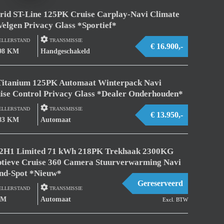
brid ST-Line 125PK Cruise Carplay-Navi Climate
Velgen Privacy Glass *Sportief*
ELLERSTAND
TRANSMISSIE
€ 16.900,-
598 KM
Handgeschakeld
 Titanium 125PK Automaat Winterpack Navi
ise Control Privacy Glass *Dealer Onderhouden*
ELLERSTAND
TRANSMISSIE
€ 13.950,-
783 KM
Automaat
 L2H1 Limited 71 kWh 218PK Trekhaak 2300KG
tieve Cruise 360 Camera Stuurverwarming Navi
ind-Spot *Nieuw*
Gereserveerd
ELLERSTAND
TRANSMISSIE
KM
Automaat
Excl. BTW