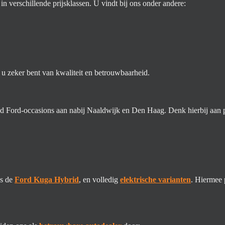
in verschillende prijsklassen. U vindt bij ons onder andere:
u zeker bent van kwaliteit en betrouwbaarheid.
d Ford-occasions aan nabij Naaldwijk en Den Haag. Denk hierbij aan p
ls de
Ford Kuga Hybrid
, en volledig
elektrische varianten
. Hiermee 