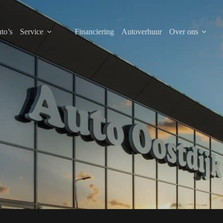
to’s
Service
Financiering
Autoverhuur
Over ons