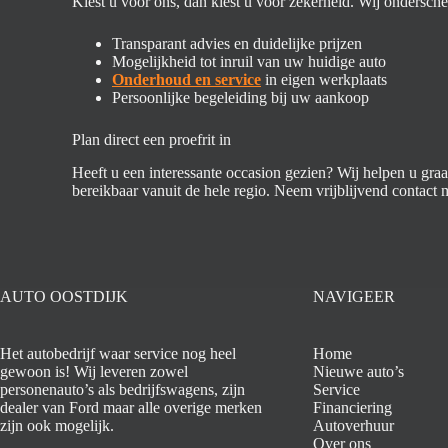
Kiest u voor ons, dan kiest u voor zekerheid. Wij ondersch
Transparant advies en duidelijke prijzen
Mogelijkheid tot inruil van uw huidige auto
Onderhoud en service
in eigen werkplaats
Persoonlijke begeleiding bij uw aankoop
Plan direct een proefrit in
Heeft u een interessante occasion gezien? Wij helpen u gra
bereikbaar vanuit de hele regio. Neem vrijblijvend contact m
AUTO OOSTDIJK
NAVIGEER
Het autobedrijf waar service nog heel
Home
gewoon is! Wij leveren zowel
Nieuwe auto’s
personenauto’s als bedrijfswagens, zijn
Service
dealer van Ford maar alle overige merken
Financiering
zijn ook mogelijk.
Autoverhuur
Over ons