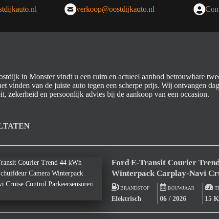
tdijkauto.nl
verkoop@oostdijkauto.nl
Cont
ostdijk in Monster vindt u een ruim en actueel aanbod betrouwbare twe
het vinden van de juiste auto tegen een scherpe prijs. Wij ontvangen da
it, zekerheid en persoonlijk advies bij de aankoop van een occasion.
LTATEN
Ford E-Transit Courier Tre
Winterpack Carplay-Navi Cr
BRANDSTOF
BOUWJAAR
T
Elektrisch
06 / 2026
15 