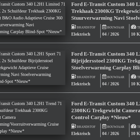
Ford E-Transit Custom 340 
Trekhaak 2300KG Trekgewich
Stuurverwarming Navi Stoel
BRANDSTOF
BOUWJAAR
T
Elektrisch
04 / 2026
10 
Ford E-Transit Custom 340 
Bijrijdersstoel 2300KG Trek
Stoelverwarming Carplay Bl
BRANDSTOF
BOUWJAAR
T
Elektrisch
04 / 2026
10 
Ford E-Transit Custom 340 
2300KG Trekgewicht Camera
Control Carplay *Nieuw*
BRANDSTOF
BOUWJAAR
T
Elektrisch
04 / 2026
10 