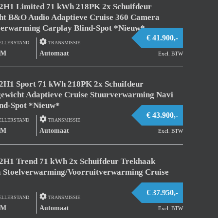
L2H1 Limited 71 kWh 218PK 2x Schuifdeur
t B&O Audio Adaptieve Cruise 360 Camera
verwarming Carplay Blind-Spot *Nieuw*
€ 41.900,-
ELLERSTAND
TRANSMISSIE
KM
Automaat
Excl. BTW
L2H1 Sport 71 kWh 218PK 2x Schuifdeur
gewicht Adaptieve Cruise Stuurverwarming Navi
ind-Spot *Nieuw*
€ 43.900,-
ELLERSTAND
TRANSMISSIE
KM
Automaat
Excl. BTW
L2H1 Trend 71 kWh 2x Schuifdeur Trekhaak
 Stoelverwarming/Voorruitverwarming Cruise
€ 37.950,-
ELLERSTAND
TRANSMISSIE
KM
Automaat
Excl. BTW