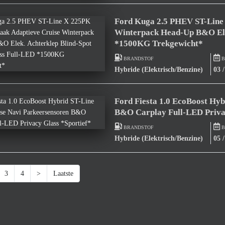
Ford Kuga 2.5 PHEV ST-Line 
Winterpack Head-Up B&O Elek
*1500KG Trekgewicht*
BRANDSTOF
B
Hybride (Elektrisch/Benzine)
03 
Ford Fiesta 1.0 EcoBoost Hy
B&O Carplay Full-LED Privac
BRANDSTOF
B
Hybride (Elektrisch/Benzine)
05 
3
4
>
Laatste