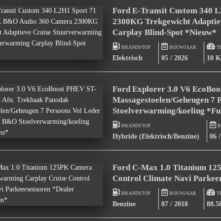
Ford E-Transit Custom 340
2300KG Trekgewicht Adaptie
Carplay Blind-Spot *Nieuw*
BRANDSTOF
BOUWJAAR
T
Elektrisch
05 / 2026
10 
Ford Explorer 3.0 V6 EcoBo
Massagestoelen/Geheugen 7 
Stoelverwarming/koeling *Fu
BRANDSTOF
B
Hybride (Elektrisch/Benzine)
06 
Ford C-Max 1.0 Titanium 12
Control Climate Navi Parke
BRANDSTOF
BOUWJAAR
T
Benzine
07 / 2018
88.