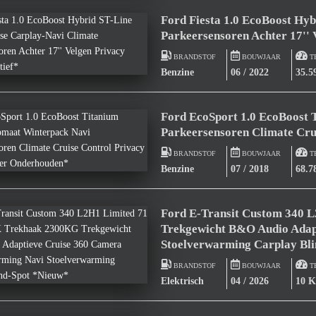
Ford Fiesta 1.0 EcoBoost Hy
Parkeersensoren Achter 17'' 
BRANDSTOF
BOUWJAAR
T
Benzine
06 / 2022
35.
Ford EcoSport 1.0 EcoBoost
Parkeersensoren Climate Cru
BRANDSTOF
BOUWJAAR
T
Benzine
07 / 2018
68.
Ford E-Transit Custom 340
Trekgewicht B&O Audio Adap
Stoelverwarming Carplay Bl
BRANDSTOF
BOUWJAAR
T
Elektrisch
04 / 2026
10 