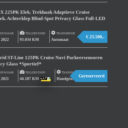
X 225PK Elek. Trekhaak Adaptieve Cruise
. Achterklep Blind-Spot Privacy Glass Full-LED
OUWJAAR
TELLERSTAND
TRANSMISSIE
€ 23.500,-
/ 2022
93.034 KM
Automaat
brid ST-Line 125PK Cruise Navi Parkeersensoren
y Glass *Sportief*
OUWJAAR
TELLERSTAND
TRANSMISSIE
Gereserveerd
/ 2021
44.187 KM
Handgeschakeld