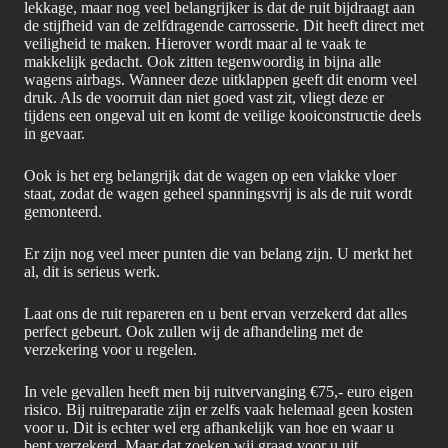
lekkage, maar nog veel belangrijker is dat de ruit bijdraagt aan
de stijfheid van de zelfdragende carrosserie. Dit heeft direct met
veiligheid te maken. Hierover wordt maar al te vaak te
makkelijk gedacht. Ook zitten tegenwoordig in bijna alle
wagens airbags. Wanneer deze uitklappen geeft dit enorm veel
druk. Als de voorruit dan niet goed vast zit, vliegt deze er
tijdens een ongeval uit en komt de veilige kooiconstructie deels
in gevaar.
Ook is het erg belangrijk dat de wagen op een vlakke vloer
staat, zodat de wagen geheel spanningsvrij is als de ruit wordt
gemonteerd.
Er zijn nog veel meer punten die van belang zijn. U merkt het
al, dit is serieus werk.
Laat ons de ruit repareren en u bent ervan verzekerd dat alles
perfect gebeurt. Ook zullen wij de afhandeling met de
verzekering voor u regelen.
In vele gevallen heeft men bij ruitvervanging €75,- euro eigen
risico. Bij ruitreparatie zijn er zelfs vaak helemaal geen kosten
voor u. Dit is echter wel erg afhankelijk van hoe en waar u
bent verzekerd. Maar dat zoeken wij graag voor u uit.