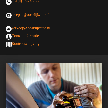
+31(0)174245927
receptie@oostdijkauto.nl
verkoop@oostdijkauto.nl
Contactinformatie
Routebeschrijving