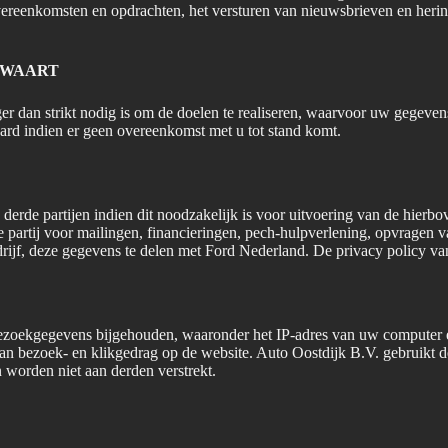
vereenkomsten en opdrachten, het versturen van nieuwsbrieven en her
EWAART
r dan strikt nodig is om de doelen te realiseren, waarvoor uw gegeve
ard indien er geen overeenkomst met u tot stand komt.
 derde partijen indien dit noodzakelijk is voor uitvoering van de hier
e partij voor mailingen, financieringen, pech-hulpverlening, opvragen 
bedrijf, deze gegevens te delen met Ford Nederland. De privacy policy 
zoekgegevens bijgehouden, waaronder het IP-adres van uw computer en
n bezoek- en klikgedrag op de website. Auto Oostdijk B.V. gebruikt d
worden niet aan derden verstrekt.