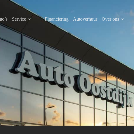
to’s
Service
Financiering
Autoverhuur
Over ons