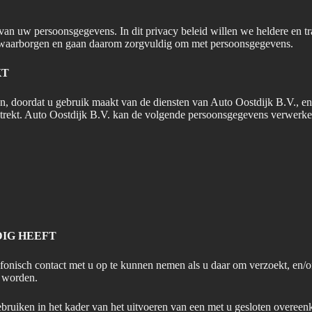
an uw persoonsgegevens. In dit privacy beleid willen we heldere en t
e waarborgen en gaan daarom zorgvuldig om met persoonsgegevens.
KT
 doordat u gebruik maakt van de diensten van Auto Oostdijk B.V., en/o
strekt. Auto Oostdijk B.V. kan de volgende persoonsgegevens verwerke
DIG HEEFT
isch contact met u op te kunnen nemen als u daar om verzoekt, en/of o
t worden.
ruiken in het kader van het uitvoeren van een met u gesloten overeen