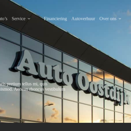
to’s
Service
Financiering
Autoverhuur
Over ons
ris pretium tellus mi, quis
euismod. Aenean rhoncus vestibulum