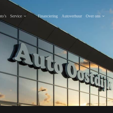
to’s
Service
Financiering
Autoverhuur
Over ons