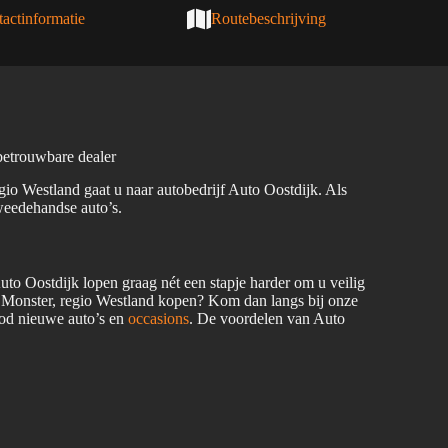
actinformatie
Routebeschrijving
etrouwbare dealer
io Westland gaat u naar autobedrijf Auto Oostdijk. Als
weedehandse auto’s.
 Oostdijk lopen graag nét een stapje harder om u veilig
us Monster, regio Westland kopen? Kom dan langs bij onze
bod nieuwe auto’s en
occasions
. De voordelen van Auto