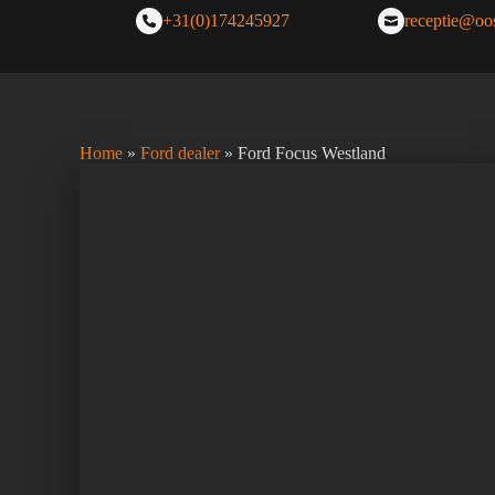
+31(0)174245927
receptie@oos
Home
»
Ford dealer
»
Ford Focus Westland