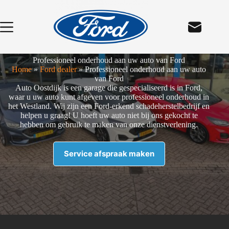
Ga
naar
de
inhoud
Professioneel onderhoud aan uw auto van Ford
Home
»
Ford dealer
»
Professioneel onderhoud aan uw auto
van Ford
Auto Oostdijk is een garage die gespecialiseerd is in Ford,
waar u uw auto kunt afgeven voor professioneel onderhoud in
het Westland. Wij zijn een Ford-erkend schadeherstelbedrijf en
helpen u graag! U hoeft uw auto niet bij ons gekocht te
hebben om gebruik te maken van onze dienstverlening.
Service afspraak maken