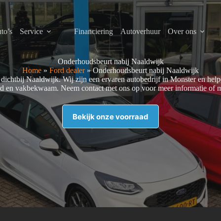
to’s
Service
Financiering
Autoverhuur
Over ons
Onderhoudsbeurt nabij Naaldwijk
Home
»
Ford dealer
»
Onderhoudsbeurt nabij Naaldwijk
 dichtbij Naaldwijk. Wij zijn een ervaren autobedrijf in Monster en h
rd en vakbekwaam. Neem contact met ons op voor meer informatie of ma
Bekijk onze voorraad