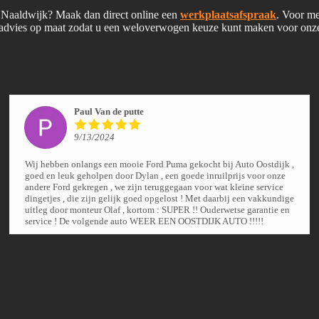
n Naaldwijk? Maak dan direct online een
werkplaatsafspraak
. Voor me
advies op maat zodat u een weloverwogen keuze kunt maken voor onze
Paul Van de putte
9/13/2024
Wij hebben onlangs een mooie Ford Puma gekocht bij Auto Oostdijk ,
goed en leuk geholpen door Dylan , een goede inruilprijs voor onze
andere Ford gekregen , we zijn teruggegaan voor wat kleine service
dingetjes , die zijn gelijk goed opgelost ! Met daarbij een vakkundige
uitleg door monteur Olaf , kortom : SUPER !! Ouderwetse garantie en
service ! De volgende auto WEER EEN OOSTDIJK AUTO !!!!!