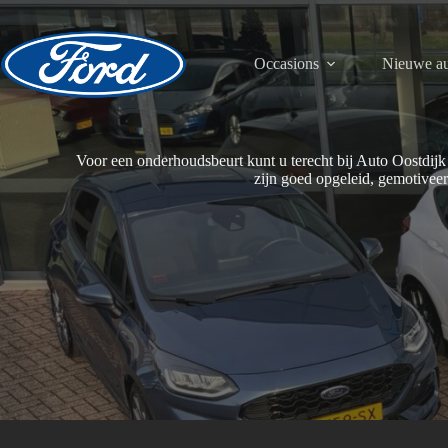
Ga
naar
de
inhoud
Occasions
Nieuwe au
Voor een onderhoudsbeurt kunt u terecht bij Auto Oostdijk
zijn goed opgeleid, gemotivee