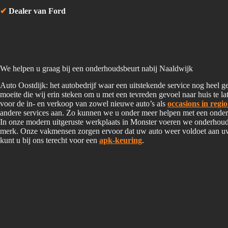
✔
Dealer van Ford
We helpen u graag bij een onderhoudsbeurt nabij Naaldwijk
Auto Oostdijk: het autobedrijf waar een uitstekende service nog heel ge
moeite die wij erin steken om u met een tevreden gevoel naar huis te lat
voor de in- en verkoop van zowel nieuwe auto’s als
occasions in regi
andere services aan. Zo kunnen we u onder meer helpen met een onder
In onze modern uitgeruste werkplaats in Monster voeren we onderhoud 
merk. Onze vakmensen zorgen ervoor dat uw auto weer voldoet aan u
kunt u bij ons terecht voor een
apk-keuring
.