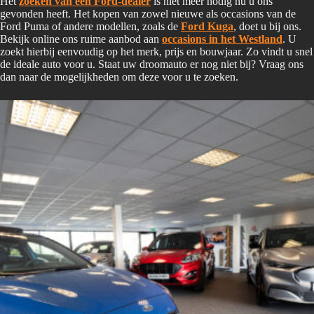
Het
zoeken van een Ford-dealer
is niet meer nodig nu u ons
gevonden heeft. Het kopen van zowel nieuwe als occasions van de
Ford Puma of andere modellen, zoals de
Ford Kuga
, doet u bij ons.
Bekijk online ons ruime aanbod aan
occasions in het Westland
. U
zoekt hierbij eenvoudig op het merk, prijs en bouwjaar. Zo vindt u snel
de ideale auto voor u. Staat uw droomauto er nog niet bij? Vraag ons
dan naar de mogelijkheden om deze voor u te zoeken.