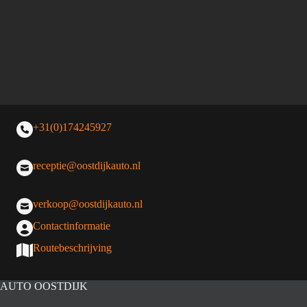
+31(0)174245927
receptie@oostdijkauto.nl
verkoop@oostdijkauto.nl
Contactinformatie
Routebeschrijving
AUTO OOSTDIJK