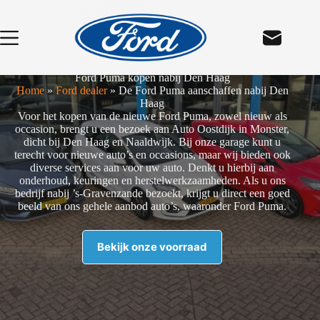
Ga
naar
de
inhoud
Ford Puma kopen nabij Den Haag
Home
»
Ford dealer
»
De Ford Puma aanschaffen nabij Den
Haag
Voor het kopen van de nieuwe Ford Puma, zowel nieuw als
occasion, brengt u een bezoek aan Auto Oostdijk in Monster,
dicht bij Den Haag en Naaldwijk. Bij onze garage kunt u
terecht voor nieuwe auto’s en occasions, maar wij bieden ook
diverse services aan voor uw auto. Denkt u hierbij aan
onderhoud, keuringen en herstelwerkzaamheden. Als u ons
bedrijf nabij ’s-Gravenzande bezoekt, krijgt u direct een goed
beeld van ons gehele aanbod auto’s, waaronder Ford Puma.
Bekijk onze voorraad