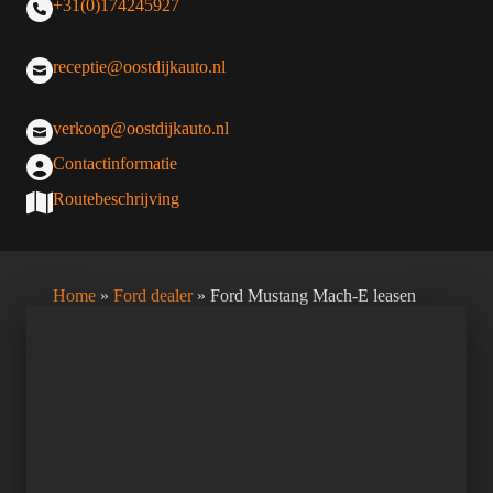
+31(0)174245927
receptie@oostdijkauto.nl
verkoop@oostdijkauto.nl
Contactinformatie
Routebeschrijving
Home
»
Ford dealer
»
Ford Mustang Mach-E leasen